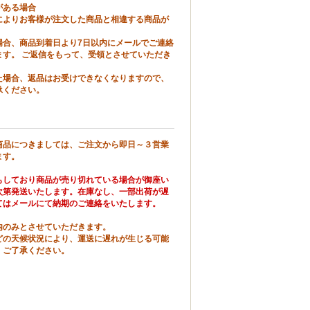
がある場合
によりお客様が注文した商品と相違する商品が
場合、商品到着日より7日以内にメールでご連絡
ます。 ご返信をもって、受領とさせていただき
た場合、返品はお受けできなくなりますので、
承ください。
商品につきましては、ご注文から即日～３営業
ます。
もしており商品が売り切れている場合が御座い
次第発送いたします。在庫なし、一部出荷が遅
てはメールにて納期のご連絡をいたします。
内のみとさせていただきます。
どの天候状況により、運送に遅れが生じる可能
。ご了承ください。