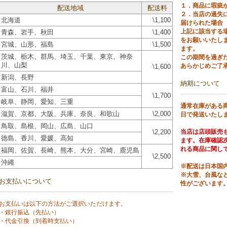
１．商品に瑕疵
配送地域
配送料
２．当店の過失
北海道
\1,100
届けられた場合
上記に該当する
青森、岩手、秋田
\1,400
をお願いいたし
宮城、山形、福島
\1,500
ます。
茨城、栃木、群馬、埼玉、千葉、東京、神奈
この期間を過ぎ
川、山梨
あらかじめご了
\1,600
新潟、長野
納期について
富山、石川、福井
\1,700
岐阜、静岡、愛知、三重
通常在庫がある
滋賀、京都、大阪、兵庫、奈良、和歌山
\2,000
日で発送いたし
鳥取、島根、岡山、広島、山口
\2,200
当店は店頭販売
徳島、香川、愛媛、高知
ます。在庫確認
れる商品に関し
福岡、佐賀、長崎、熊本、大分、宮崎、鹿児島
\2,500
沖縄
※配送は日本国
※大雪、台風な
お支払いについて
性がございます
お支払いは以下の方法がご選択いただけます。
・銀行振込（先払い）
・代金引換（到着時支払い）