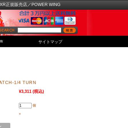
FXR正規販売店／POWER WING
声
サイトマップ
LATCH-1/4 TURN
¥3,311
(税込)
個
×