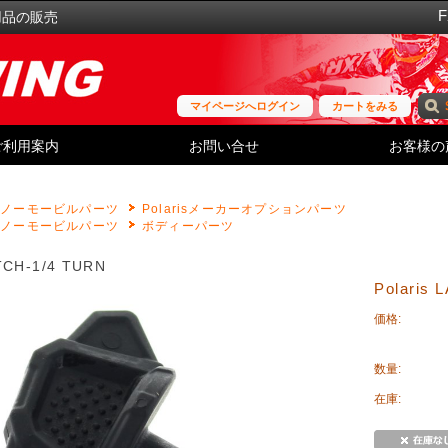
用品の販売
マイページへログイン
カートをみる
ご利用案内
お問い合せ
お客様の
P
スノーモービルパーツ
Polarisメーカーオプションパーツ
スノーモービルパーツ
ボディーパーツ
TCH-1/4 TURN
Polaris 
価格:
数量:
在庫: