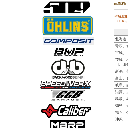
配送料
※福山通
60サイ
北海道
青森、
宮城、
茨城、
川、山
新潟、
富山、
岐阜、
滋賀、
鳥取、
徳島、
福岡、
沖縄