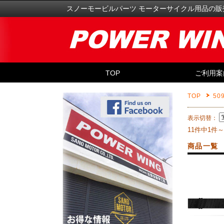
スノーモービルパーツ モーターサイクル用品の販
TOP
ご利用案
TOP
50
表示切替：
11件中1件
商品一覧