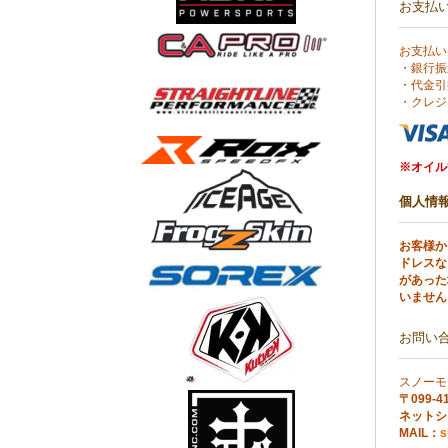
お支払
お支払い
・銀行振
・代金引
・クレジ
※オイル
個人情
お客様か
ドレスな
があった
いません
お問い
スノーモ
〒099
ネットショ
MAIL：
s