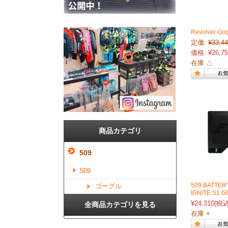
Revolver Go
定価:
¥33,4
価格:
¥26,7
在庫 △
商品カテゴリ
509
509
509 BATTER
ゴーグル
IGNITE S1 
¥24,310
(税込
全商品カテゴリを見る
在庫 ×