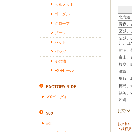
ヘルメット
ゴーグル
北海道
グローブ
青森、
宮城、
ブーツ
茨城、
ハット
川、山
新潟、
バッグ
富山、
その他
岐阜、
FXRセール
滋賀、
鳥取、
徳島、
FACTORY RIDE
福岡、
MXゴーグル
沖縄
お支払
509
509
お支払い
・銀行振