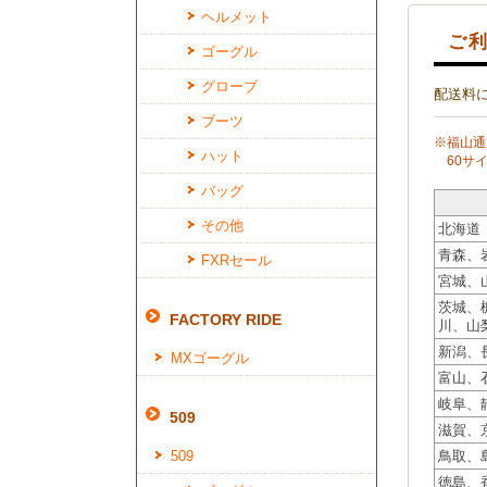
ヘルメット
ご利
ゴーグル
グローブ
配送料
ブーツ
※福山通
ハット
60サイ
バッグ
その他
北海道
青森、
FXRセール
宮城、
茨城、
FACTORY RIDE
川、山
新潟、
MXゴーグル
富山、
岐阜、
509
滋賀、
509
鳥取、
徳島、