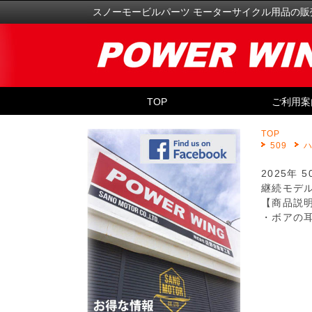
スノーモービルパーツ モーターサイクル用品の販
TOP
ご利用案
TOP
509
2025年
継続モデ
【商品説
・ボアの