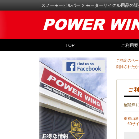
スノーモービルパーツ モーターサイクル用品の販
TOP
ご利用案
ご指定のペー
削除されたか
ご利
配送料
※福山通
60サイ