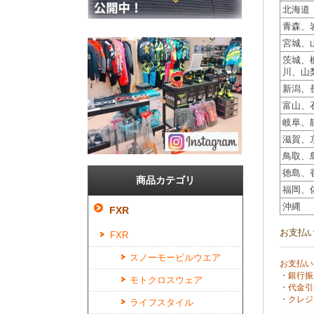
北海道
青森、
宮城、
茨城、
川、山
新潟、
富山、
岐阜、
滋賀、
鳥取、
徳島、
商品カテゴリ
福岡、
沖縄
FXR
お支払
FXR
スノーモービルウエア
お支払い
・銀行振
モトクロスウェア
・代金引
・クレジ
ライフスタイル