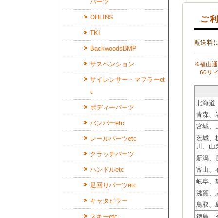
パーツ
OHLINS
ご利
TKI
配送料
BackwoodsBMP
サスペンション
※福山通
60サイ
サイレンサー・マフラーet
c
北海道
ボディーパーツ
青森、
バンパーetc
宮城、
茨城、
レールパーツetc
川、山
クラッチパーツ
新潟、
ハンドルetc
富山、
岐阜、
足回りパーツetc
滋賀、
キャタピラー
鳥取、
スキーetc
徳島、