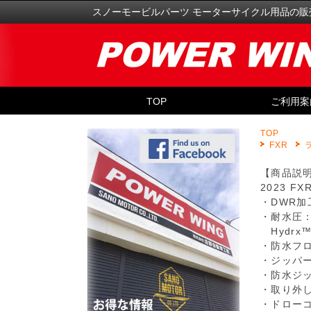
スノーモービルパーツ モーターサイクル用品の販
TOP
ご利用案
TOP
FXR
【商品説
2023 F
・DWR加
・耐水圧：
Hydrx
・防水フ
・ジッパ
・防水ジ
・取り外
・ドロー