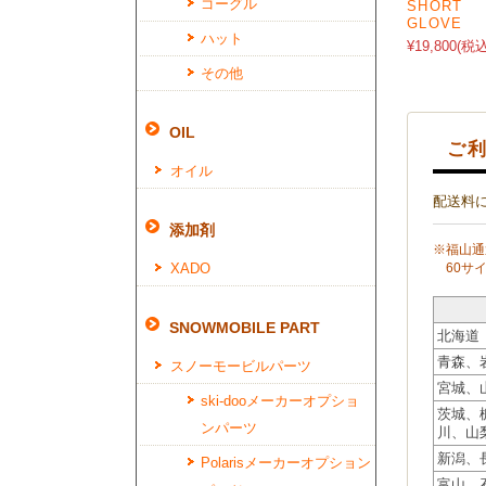
ゴーグル
SHORT
GLOVE
ハット
¥19,800
(税込
その他
OIL
ご利
オイル
配送料
添加剤
※福山通
XADO
60サイ
SNOWMOBILE PART
北海道
青森、
スノーモービルパーツ
宮城、
ski-dooメーカーオプショ
茨城、
ンパーツ
川、山
新潟、
Polarisメーカーオプション
富山、