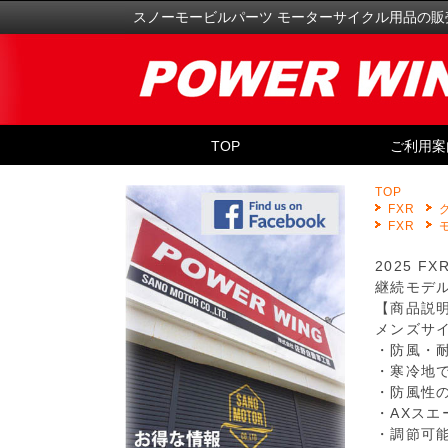
スノーモービルパーツ モーターサイクル用品の販
TOP
ご利用案
TOP
FXR
FXR
2025 F
継続モデ
【商品説
メンズサ
・防風・
・寒冷地
・防風性
・AXス
・調節可