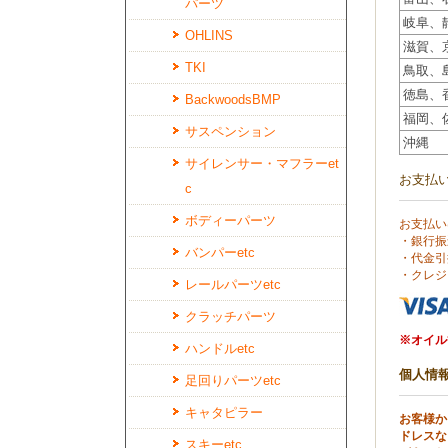
パーツ
岐阜、
OHLINS
滋賀、
TKI
鳥取、
徳島、
BackwoodsBMP
福岡、
サスペンション
沖縄
サイレンサー・マフラーet
お支払
c
ボディーパーツ
お支払い
・銀行振
バンパーetc
・代金引
・クレジ
レールパーツetc
クラッチパーツ
※オイル
ハンドルetc
個人情
足回りパーツetc
キャタピラー
お客様か
ドレスな
スキーetc