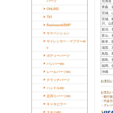
パーツ
北海道
青森、
OHLINS
宮城、
TKI
茨城、
川、山
BackwoodsBMP
新潟、
サスペンション
富山、
サイレンサー・マフラーet
岐阜、
c
滋賀、
鳥取、
ボディーパーツ
徳島、
バンパーetc
福岡、
レールパーツetc
沖縄
クラッチパーツ
お支払
ハンドルetc
お支払い
足回りパーツetc
・銀行振
・代金引
キャタピラー
・クレジ
スキーetc