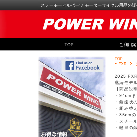
スノーモービルパーツ モーターサイクル用品の販
TOP
ご利用案
TOP
FXR
2025 F
継続モデ
【商品説
・94cm
・鋸歯状
・組み替
・35cm
・スチー
・軽量の